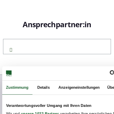
Ansprechpartner:in
Zustimmung
Details
Anzeigeneinstellungen
Übe
Weitere
News
Verantwortungsvoller Umgang mit Ihren Daten
Wir und
unsere 1022 Partner
verarbeiten Ihre persönlichen 