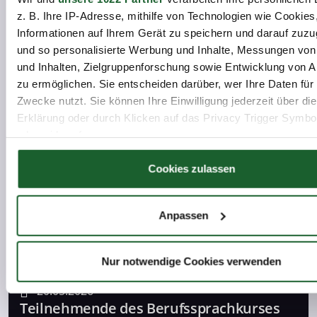
z. B. Ihre IP-Adresse, mithilfe von Technologien wie Cookies
News
Informationen auf Ihrem Gerät zu speichern und darauf zuzu
und so personalisierte Werbung und Inhalte, Messungen vo
und Inhalten, Zielgruppenforschung sowie Entwicklung von 
zu ermöglichen. Sie entscheiden darüber, wer Ihre Daten für
Zwecke nutzt. Sie können Ihre Einwilligung jederzeit über di
Erklärung oder durch Klicken auf das Privacy Trigger Symbo
16.09.2026
oder widerrufen
Unternehmensforum Oberhavel:
Fachkräfte sichern und Integration
Wenn Sie es erlauben, würden wir auch gerne:
Cookies zulassen
erfolgreich gestalten
Informationen über Ihre geografische Lage erfassen, 
auf einige Meter genau sein können
Anpassen
News
Ihr Gerät durch aktives Scannen nach bestimmten 
(Fingerprinting) identifizieren
Erfahren Sie mehr darüber, wie Ihre persönlichen Daten verar
Nur notwendige Cookies verwenden
werden, und legen Sie Ihre Präferenzen im
Abschnitt Einzel
20.05.2026
fest.
Teilnehmende des Berufssprachkurses